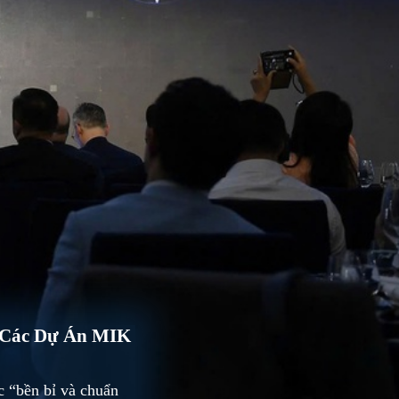
o Các Dự Án MIK
c “bền bỉ và chuẩn